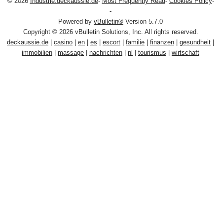
© 2026
Industrie.deckaussie.de
-
Most Frequently Read
-
Cookies Policy
-
-
Powered by
vBulletin®
Version 5.7.0
Copyright © 2026 vBulletin Solutions, Inc. All rights reserved.
deckaussie.de
|
casino
|
en
|
es
|
escort
|
familie
|
finanzen
|
gesundheit
|
immobilien
|
massage
|
nachrichten
|
nl
|
tourismus
|
wirtschaft